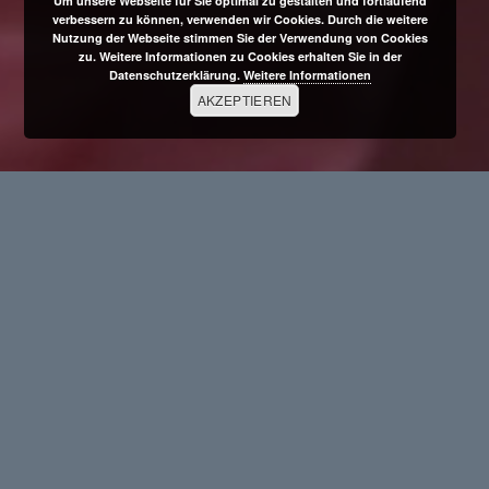
Um unsere Webseite für Sie optimal zu gestalten und fortlaufend
verbessern zu können, verwenden wir Cookies. Durch die weitere
Nutzung der Webseite stimmen Sie der Verwendung von Cookies
zu. Weitere Informationen zu Cookies erhalten Sie in der
Datenschutzerklärung.
Weitere Informationen
AKZEPTIEREN
Wirkungsgrad der Hygieneschulungen
verbessern!
Insbesondere in stressigen Situationen ist die
nachhaltige
Umsetzung
, dass
Wissen
sowie die
Einhaltung
von
Hygienestandards
von existenzieller Bedeutung für
Patienten
und
Mitarbeiter
.